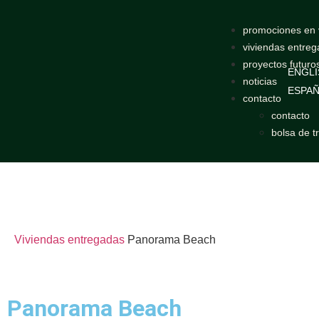
promociones en 
viviendas entre
proyectos futuro
ENGLI
noticias
ESPA
contacto
contacto
bolsa de t
Viviendas entregadas
Panorama Beach
Panorama Beach