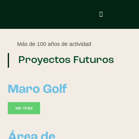
promociones en venta
viviendas entregadas
proyectos futuros
Más de 100 años de actividad
Proyectos Futuros
Maro Golf
ver más
Área de