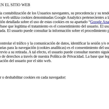
N EL SITIO WEB
tir la contabilización de los Usuarios navegantes, su procedencia y su te
sitio web utiliza cookies denominadas Google Analytics pertenecientes a 
 detallada sobre el uso de estas cookies en su apartado “
Google Anal
e que legitima el tratamiento es el consentimiento del usuario. El us
tirada. El usuario puede consultar la información sobre el procedimiento 
controlar el tráfico y la comunicación de datos, identificar la sesión y/o
arias para la navegación (cookies analíticas) es el consentimiento del u
revio a su retirada. A tal efecto, el usuario puede consultar nuestro sig
 de derechos a través de nuestra Política de Privacidad. La base que leg
gación del usuario por el sitio web.
ar o deshabilitar cookies en cada navegador: