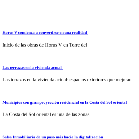
Horus V comienza a convertirse en una realidad
Inicio de las obras de Horus V en Torre del
Las terrazas en la vivienda actual
Las terrazas en la vivienda actual: espacios exteriores que mejoran
Municipios con gran proyección residencial en la Costa del Sol oriental
La Costa del Sol oriental es una de las zonas
Salsa Inmobiliaria da un paso más hacia la digitalización