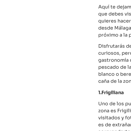
Aquí te dejam
que debes visi
quieres hacer
desde Málaga
próximo a la 
Disfrutarás de
curiosos, per
gastronomía d
pescado de la 
blanco o bere
caña de la zon
1.Frigiliana
Uno de los p
zona es Frigil
visitados y f
es de extraña