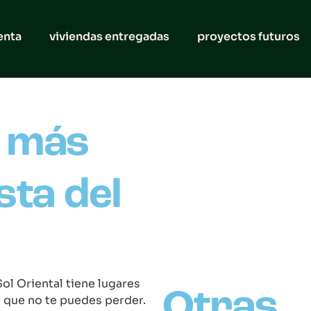
enta
viviendas entregadas
proyectos futuros
s más
sta del
Sol Oriental tiene lugares
Otras
 que no te puedes perder.