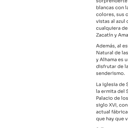
sorprenderte 
blancas con l
colores, sus 
vistas al azul
cualquiera de
Zacatín y Ama
Además, al es
Natural de las
y Alhama es u
disfrutar de l
senderismo.
La Iglesia de 
la ermita del 
Palacio de lo
siglo XVI, co
actual fábric
que hay que vi