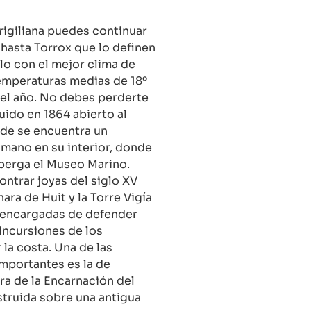
igiliana puedes continuar
asta Torrox que lo definen
o con el mejor clima de
emperaturas medias de 18º
el año. No debes perderte
uido en 1864 abierto al
de se encuentra un
mano en su interior, donde
berga el Museo Marino.
trar joyas del siglo XV
ara de Huit y la Torre Vigía
 encargadas de defender
 incursiones de los
la costa. Una de las
importantes es la de
a de la Encarnación del
struida sobre una antigua