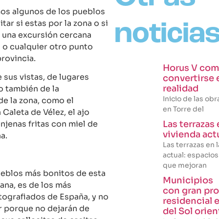
os algunos de los pueblos
tar si estas por la zona o si
noticia
 una excursión cercana
 o cualquier otro punto
provincia.
Horus V com
 sus vistas, de lugares
convertirse 
realidad
o también de la
Inicio de las ob
e la zona, como el
en Torre del
Caleta de Vélez, el ajo
njenas fritas con miel de
Las terrazas 
vivienda act
a.
Las terrazas en 
actual: espacios
que mejoran
ueblos más bonitos de esta
Municipios
iana, es de los más
con gran pr
otografiados de España, y no
residencial 
r porque no dejarán de
del Sol orien