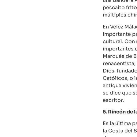
una Bandera 
pescaíto frit
múltiples chi
En Vélez Mála
importante pa
cultural. Co
importantes c
Marqués de Be
renacentista;
Dios, fundado
Católicos, o 
antigua vivien
se dice que 
escritor.
5. Rincón de l
Es la última 
la Costa del 