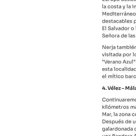
la costa y la 
Mediterráneo
destacables po
El Salvador o
Señora de las
Nerja tambié
visitada por l
“Verano Azul”
esta localida
el mítico bar
4. Vélez – Mál
Continuaremo
kilómetros má
Mar, la zona c
Después de u
galardonada c