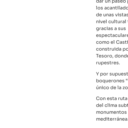
dar un paseo 
los acantilado
de unas vistas
nivel cultura
gracias a sus
espectacular
como el Casti
construida por
Tesoro, dond
rupestres.
Y por supuest
boquerones “v
único de la zo
Con esta ruta
del clima subt
monumentos y
mediterránea