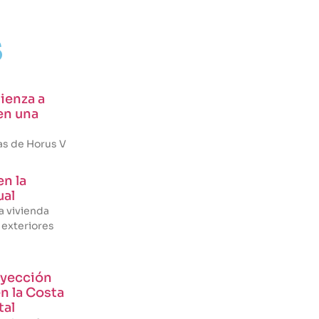
s
ienza a
en una
ras de Horus V
en la
ual
la vivienda
 exteriores
oyección
en la Costa
tal