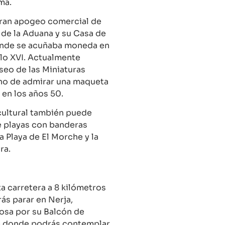
ma.
gran apogeo comercial de
o de la Aduana y su Casa de
nde se acuñaba moneda en
glo XVI. Actualmente
seo de las Miniaturas
no de admirar una maqueta
 en los años 50.
cultural también puede
e playas con banderas
a Playa de El Morche y la
ara.
a carretera a 8 kilómetros
ás parar en Nerja,
osa por su Balcón de
 donde podrás contemplar