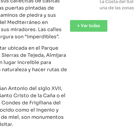
sus callecitas de casitas
La Costa del Sol
as puertas pintadas de
una de las zonas
caminos de piedra y sus
 del Mediterráneo en
+ Ver todas
 sus miradores. Las calles
rgura son “imperdibles”.
tar ubicada en el Parque
 Sierras de Tejeda, Almijara
n lugar increíble para
a naturaleza y hacer rutas de
San Antonio del siglo XVII,
Santo Cristo de la Caña o el
s Condes de Frigiliana del
nocido como el Ingenio y
a de miel, son monumentos
sitar.