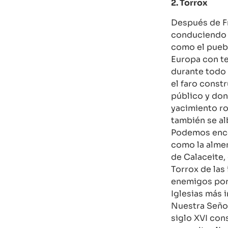
2. Torrox
Después de Fr
conduciendo h
como el puebl
Europa con t
durante todo 
el faro constr
público y don
yacimiento ro
también se al
Podemos encon
como la almen
de Calaceite,
Torrox de las
enemigos por 
Iglesias más 
Nuestra Señor
siglo XVI con