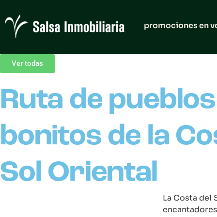
promociones en v
Ver todas
Ruta de pueblo
bonitos de la Co
Sol Oriental
La Costa del 
encantadores