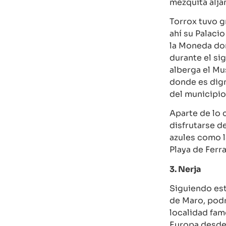
mezquita alja
Torrox tuvo 
ahí su Palaci
la Moneda do
durante el si
alberga el Mu
donde es dig
del municipio
Aparte de lo 
disfrutarse d
azules como l
Playa de Ferr
3. Nerja
Siguiendo est
de Maro, podr
localidad fam
Europa desde